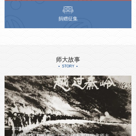
捐赠征集
师大故事
STORY
2025.09.30
2026.0
烈
纪念抗战胜利80周年丨西北联大岁月的北师大
《理想