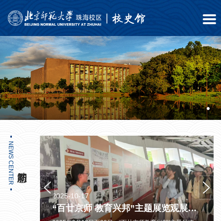
NEWS CENTER
2025-10-17
“百廿京师 教育兴邦——北京师范大学120周年校庆暨第十三次党代会以来成就展” 落幕
“百廿京师 教育兴邦”主题展览观展月报（2025.09.18-2025.09.30）